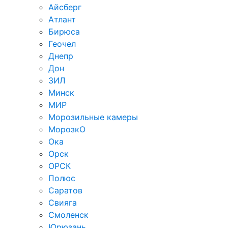
Айсберг
Атлант
Бирюса
Геочел
Днепр
Дон
ЗИЛ
Минск
МИР
Морозильные камеры
МорозкО
Ока
Орск
ОРСК
Полюс
Саратов
Свияга
Смоленск
Юрюзань