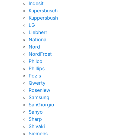
Indesit
Kupersbusch
Kuppersbush
LG
Liebherr
National
Nord
NordFrost
Philco
Phillips
Pozis
Qwerty
Rosenlew
Samsung
SanGiorgio
Sanyo
Sharp
Shivaki
Siemens