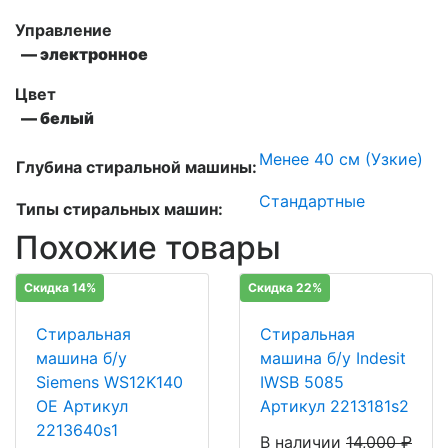
Управление
— электронное
Цвет
— белый
Менее 40 см (Узкие)
Глубина стиральной машины:
Стандартные
Типы стиральных машин:
Похожие товары
Скидка 14%
Скидка 22%
Стиральная
Стиральная
машина б/у
машина б/у Indesit
Siemens WS12K140
IWSB 5085
OE Артикул
Артикул 2213181s2
2213640s1
В наличии
14,000
₽