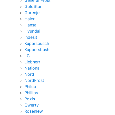
General Frost
GoldStar
Gorenje
Haier
Hansa
Hyundai
Indesit
Kupersbusch
Kuppersbush
LG
Liebherr
National
Nord
NordFrost
Philco
Phillips
Pozis
Qwerty
Rosenlew