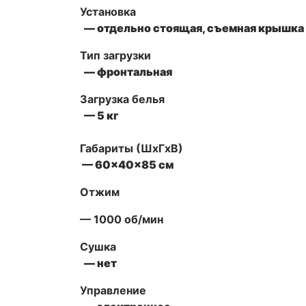
Установка
— отдельно стоящая, съемная крышка 
Тип загрузки
— фронтальная
Загрузка белья
— 5 кг
Габариты (ШxГxВ)
— 60x40x85 см
Отжим
— 1000 об/мин
Сушка
— нет
Управление