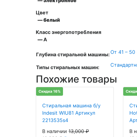
— электронное
Цвет
— белый
Класс энергопотребления
—
А
От 41 – 50
Глубина стиральной машины:
Стандартн
Типы стиральных машин:
Похожие товары
Скидка 16%
Скидк
Стиральная машина б/у
Ст
Indesit WIU81 Артикул
Hot
2213535s4
Ар
В наличии
13,000
₽
В 