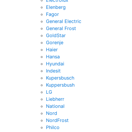
Electrolux
Elenberg
Fagor
General Electric
General Frost
GoldStar
Gorenje
Haier
Hansa
Hyundai
Indesit
Kupersbusch
Kuppersbush
LG
Liebherr
National
Nord
NordFrost
Philco