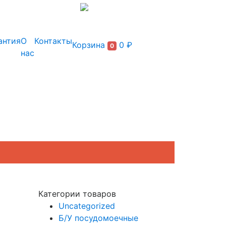
+7 (495) 150-54-90
антия
О
Контакты
Корзина
0 ₽
0
нас
Категории товаров
Uncategorized
Б/У посудомоечные