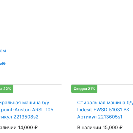
 см
ые
а 22%
Скидка 21%
иральная машина б/у
Стиральная машина б/
point-Ariston ARSL 105
Indesit EWSD 51031 BK
тикул 2213508s2
Артикул 2213605s1
наличии
14,000
₽
В наличии
15,000
₽