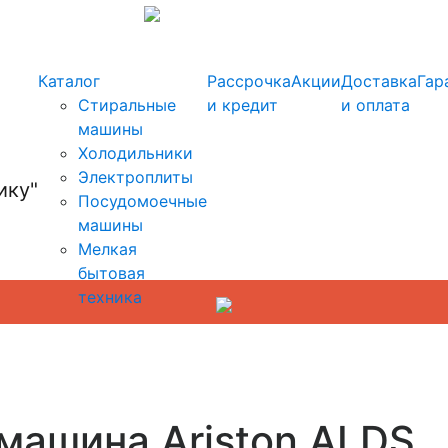
info@kupi-tehniku.ru
Каталог
Рассрочка
Акции
Доставка
Гар
Стиральные
и кредит
и оплата
машины
Холодильники
Электроплиты
Посудомоечные
машины
Мелкая
бытовая
техника
машина Ariston ALDS