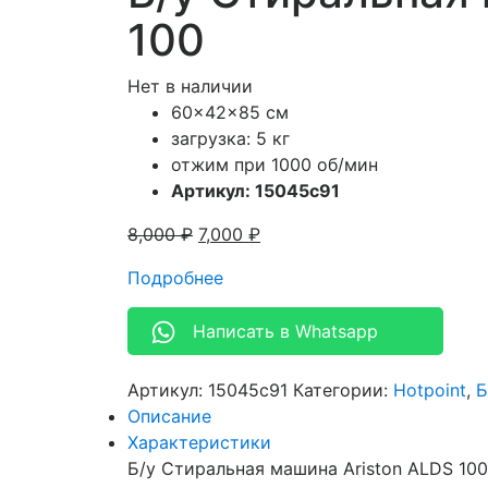
100
Нет в наличии
60x42x85 см
загрузка: 5 кг
отжим при 1000 об/мин
Артикул: 15045c91
8,000
₽
7,000
₽
Подробнее
Написать в Whatsapp
Артикул:
15045c91
Категории:
Hotpoint
,
Б
Описание
Характеристики
Б/у Стиральная машина Ariston ALDS 100