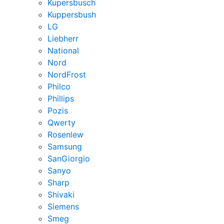
Kupersbusch
Kuppersbush
LG
Liebherr
National
Nord
NordFrost
Philco
Phillips
Pozis
Qwerty
Rosenlew
Samsung
SanGiorgio
Sanyo
Sharp
Shivaki
Siemens
Smeg