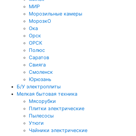
МИР
Морозильные камеры
МорозкО
Ока
Орск
ОРСК
Полюс
Саратов
Свияга
Смоленск
Юрюзань
Б/У электроплиты
Мелкая бытовая техника
Мясорубки
Плитки электрические
Пылесосы
Утюги
Чайники электрические