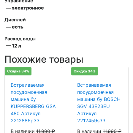
Управление
— электронное
Дисплей
— есть
Расход воды
— 12 л
Похожие товары
Скидка 34%
Скидка 34%
Встраиваемая
Встраиваемая
посудомоечная
посудомоечная
машина бу
машина бу BOSCH
KUPPERSBERG GSA
SGV 43E23EU
480 Артикул
Артикул
2212886p33
2212459s33
В наличии
11,990
₽
В наличии
11,990
₽