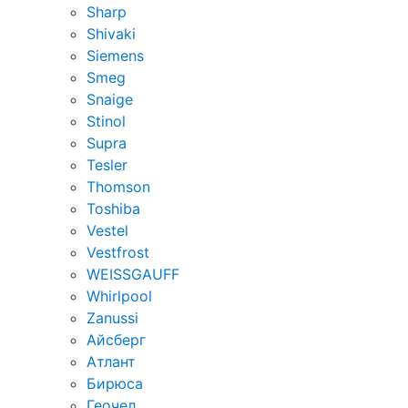
Sharp
Shivaki
Siemens
Smeg
Snaige
Stinol
Supra
Tesler
Thomson
Toshiba
Vestel
Vestfrost
WEISSGAUFF
Whirlpool
Zanussi
Айсберг
Атлант
Бирюса
Геочел