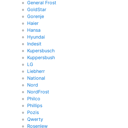
General Frost
GoldStar
Gorenje
Haier
Hansa
Hyundai
Indesit
Kupersbusch
Kuppersbush
LG
Liebherr
National
Nord
NordFrost
Philco
Phillips
Pozis
Qwerty
Rosenlew