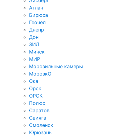
Айсберг
Атлант
Бирюса
Геочел
Днепр
Дон
ЗИЛ
Минск
МИР
Морозильные камеры
МорозкО
Ока
Орск
ОРСК
Полюс
Саратов
Свияга
Смоленск
Юрюзань