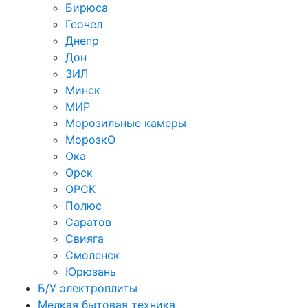
Бирюса
Геочел
Днепр
Дон
ЗИЛ
Минск
МИР
Морозильные камеры
МорозкО
Ока
Орск
ОРСК
Полюс
Саратов
Свияга
Смоленск
Юрюзань
Б/У электроплиты
Мелкая бытовая техника