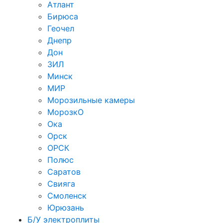
Атлант
Бирюса
Геочел
Днепр
Дон
ЗИЛ
Минск
МИР
Морозильные камеры
МорозкО
Ока
Орск
ОРСК
Полюс
Саратов
Свияга
Смоленск
Юрюзань
Б/У электроплиты