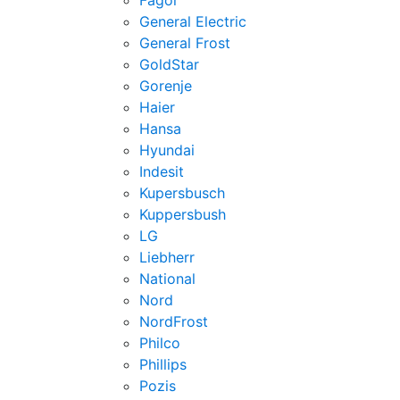
Fagor
General Electric
General Frost
GoldStar
Gorenje
Haier
Hansa
Hyundai
Indesit
Kupersbusch
Kuppersbush
LG
Liebherr
National
Nord
NordFrost
Philco
Phillips
Pozis