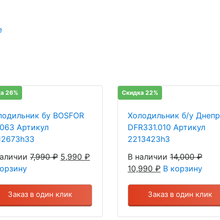
е
а 26%
Скидка 22%
лодильник бу BOSFOR
Холодильник б/у Днепр
 063 Артикул
DFR331.010 Артикул
12673h33
2213423h3
наличии
7,990
₽
5,990
₽
В наличии
14,000
₽
корзину
10,990
₽
В корзину
Заказ в один клик
Заказ в один клик