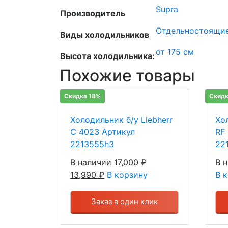
Supra
Производитель
Отдельностоящи
Виды холодильников
от 175 см
Высота холодильника:
Похожие товары
Скидка 18%
Скидк
Холодильник б/у Liebherr
Хо
C 4023 Артикул
RF
2213555h3
22
В наличии
17,000
₽
В 
13,990
₽
В корзину
В 
Заказ в один клик