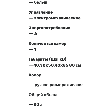
— белый
Управление
— электромеханическое
Энергопотребление
— А
Количество камер
— 1
Габариты (ШxГxВ)
— 46.30х50.40х85.80 см
Холод
— ручное размораживание
Общий объем
— 90 л