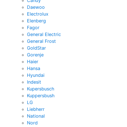
Candy
Daewoo
Electrolux
Elenberg
Fagor
General Electric
General Frost
GoldStar
Gorenje
Haier
Hansa
Hyundai
Indesit
Kupersbusch
Kuppersbush
LG
Liebherr
National
Nord