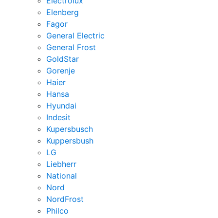
Electrolux
Elenberg
Fagor
General Electric
General Frost
GoldStar
Gorenje
Haier
Hansa
Hyundai
Indesit
Kupersbusch
Kuppersbush
LG
Liebherr
National
Nord
NordFrost
Philco