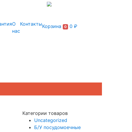
+7 (495) 150-54-90
антия
О
Контакты
Корзина
0 ₽
0
нас
Категории товаров
Uncategorized
Б/У посудомоечные