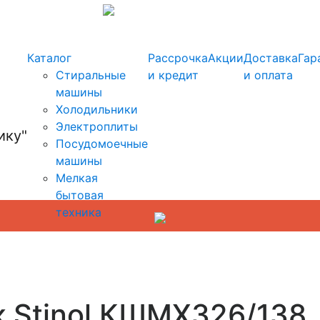
info@kupi-tehniku.ru
Каталог
Рассрочка
Акции
Доставка
Гар
Стиральные
и кредит
и оплата
машины
Холодильники
Электроплиты
Посудомоечные
машины
Мелкая
бытовая
техника
к Stinol КШМХ326/138