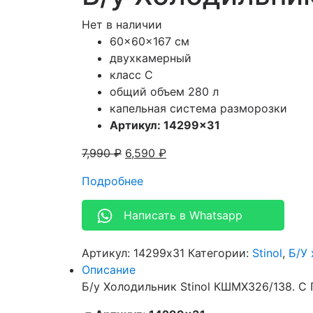
Нет в наличии
60x60x167 см
двухкамерный
класс C
общий объем 280 л
капельная система разморозки
Артикул: 14299×31
7,990
₽
6,590
₽
Подробнее
Написать в Whatsapp
Артикул:
14299x31
Категории:
Stinol
,
Б/У
Описание
Б/у Холодильник Stinol КШМХ326/138. С 