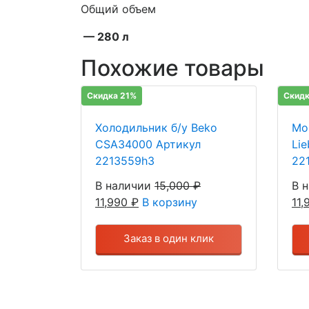
Общий объем
— 280 л
Похожие товары
Скидка 21%
Скидк
Холодильник б/у Beko
Мо
CSA34000 Артикул
Li
2213559h3
22
В наличии
15,000
₽
В 
11,990
₽
В корзину
11
Заказ в один клик