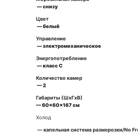
— снизу
Цвет
— белый
Управление
—
электромеханическое
Энергопотребление
— класс C
Количество камер
— 2
Габариты (ШxГxВ)
—
60x60x167
см
Холод
— капельная система разморозки/No Fr