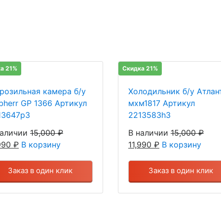
а 21%
Скидка 21%
розильная камера б/у
Холодильник б/у Атлан
ebherr GP 1366 Артикул
мхм1817 Артикул
13647р3
2213583h3
наличии
15,000
₽
В наличии
15,000
₽
,990
₽
В корзину
11,990
₽
В корзину
Заказ в один клик
Заказ в один клик