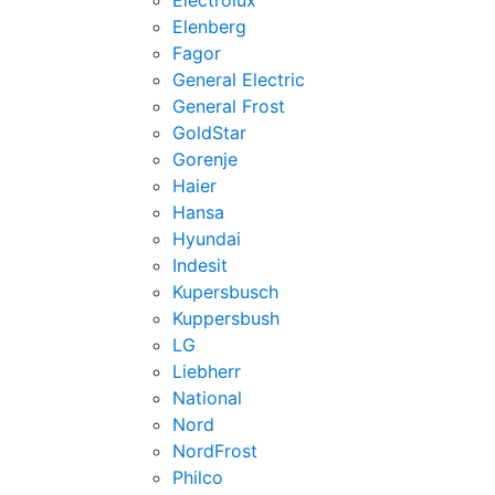
Electrolux
Elenberg
Fagor
General Electric
General Frost
GoldStar
Gorenje
Haier
Hansa
Hyundai
Indesit
Kupersbusch
Kuppersbush
LG
Liebherr
National
Nord
NordFrost
Philco