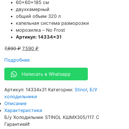
60x60x185 см
двухкамерный
общий объем
320 л
капельная система разморозки
морозилка – No Frost
Артикул: 14334×31
7,890
₽
7,590
₽
Подробнее
Написать в Whatsapp
Артикул:
14334x31
Категории:
Stinol
,
Б/У
холодильники
Описание
Характеристики
Б/у Холодильник STINOL КШМХ305/117. С
Гарантией❗