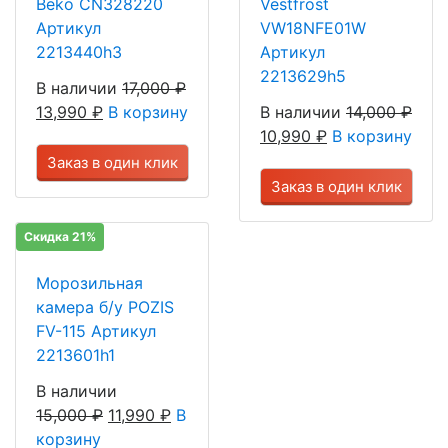
Beko CN328220
Vestfrost
Артикул
VW18NFE01W
2213440h3
Артикул
2213629h5
В наличии
17,000
₽
13,990
₽
В корзину
В наличии
14,000
₽
10,990
₽
В корзину
Заказ в один клик
Заказ в один клик
Скидка 21%
Морозильная
камера б/у POZIS
FV-115 Артикул
2213601h1
В наличии
15,000
₽
11,990
₽
В
корзину