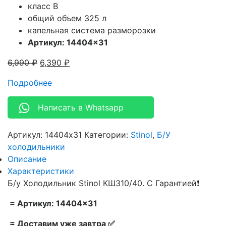
класс B
общий объем 325 л
капельная система разморозки
Артикул: 14404×31
6,990
₽
6,390
₽
Подробнее
Написать в Whatsapp
Артикул:
14404x31
Категории:
Stinol
,
Б/У
холодильники
Описание
Характеристики
Б/у Холодильник Stinol КШ310/40. С Гарантией❗
= Артикул: 14404×31
= Доставим уже завтра ✅