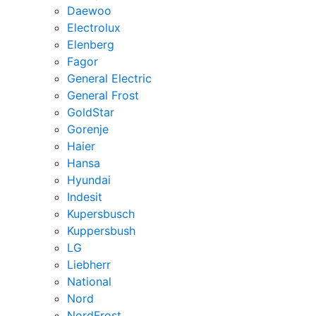
Daewoo
Electrolux
Elenberg
Fagor
General Electric
General Frost
GoldStar
Gorenje
Haier
Hansa
Hyundai
Indesit
Kupersbusch
Kuppersbush
LG
Liebherr
National
Nord
NordFrost