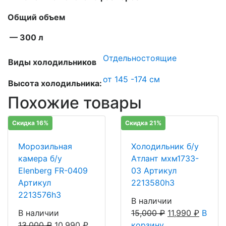
Общий объем
— 300 л
Отдельностоящие
Виды холодильников
от 145 -174 см
Высота холодильника:
Похожие товары
Скидка 16%
Скидка 21%
Морозильная
Холодильник б/у
камера б/у
Атлант мхм1733-
Elenberg FR-0409
03 Артикул
Артикул
2213580h3
2213576h3
В наличии
В наличии
15,000
₽
11,990
₽
В
13,000
₽
10,990
₽
корзину