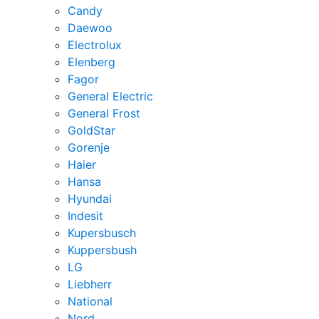
Candy
Daewoo
Electrolux
Elenberg
Fagor
General Electric
General Frost
GoldStar
Gorenje
Haier
Hansa
Hyundai
Indesit
Kupersbusch
Kuppersbush
LG
Liebherr
National
Nord