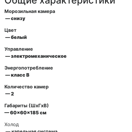
Общие характеристики
Морозильная камера
— снизу
Цвет
— белый
Управление
— электромеханическое
Энергопотребление
— класс В
Количество камер
— 2
Габариты (ШxГxВ)
— 60x60x185 см
Холод
— капельная система