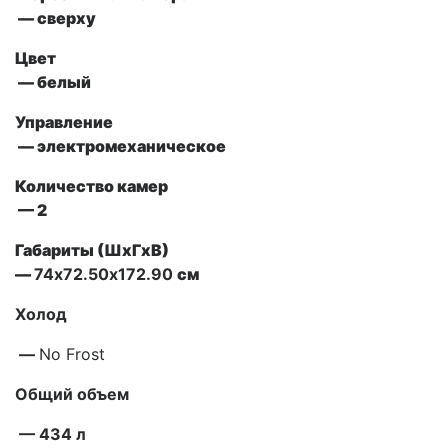
— сверху
Цвет
— белый
Управление
— электромеханическое
Количество камер
— 2
Габариты (ШxГxВ)
—
74х72.50х172.90
см
Холод
—
No Frost
Общий объем
— 434 л