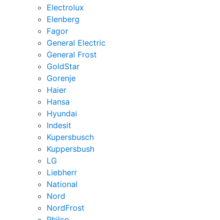
Electrolux
Elenberg
Fagor
General Electric
General Frost
GoldStar
Gorenje
Haier
Hansa
Hyundai
Indesit
Kupersbusch
Kuppersbush
LG
Liebherr
National
Nord
NordFrost
Philco