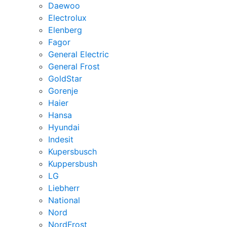
Daewoo
Electrolux
Elenberg
Fagor
General Electric
General Frost
GoldStar
Gorenje
Haier
Hansa
Hyundai
Indesit
Kupersbusch
Kuppersbush
LG
Liebherr
National
Nord
NordFrost