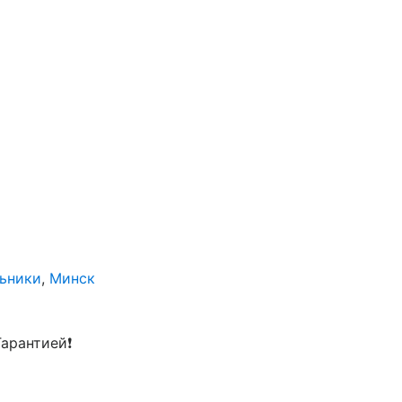
льники
,
Минск
арантией❗