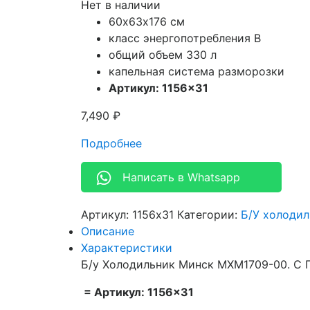
Нет в наличии
60х63х176 см
класс энергопотребления B
общий объем 330 л
капельная система разморозки
Артикул: 1156×31
7,490
₽
Подробнее
Написать в Whatsapp
Артикул:
1156x31
Категории:
Б/У холоди
Описание
Характеристики
Б/у Холодильник Минск МХМ1709-00. С Г
= Артикул: 1156×31