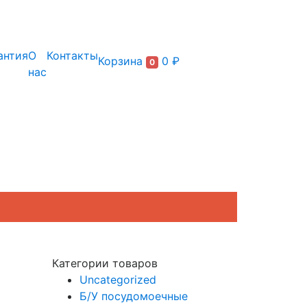
+7 (495) 150-54-90
антия
О
Контакты
Корзина
0 ₽
0
нас
Категории товаров
Uncategorized
Б/У посудомоечные