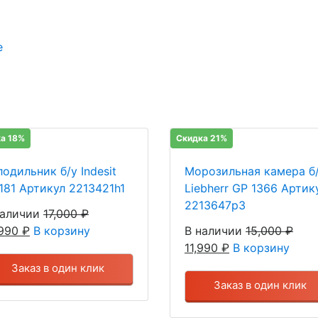
е
а 18%
Скидка 21%
одильник б/у Indesit
Морозильная камера б
F181 Артикул 2213421h1
Liebherr GP 1366 Артик
2213647р3
наличии
17,000
₽
,990
₽
В корзину
В наличии
15,000
₽
11,990
₽
В корзину
Заказ в один клик
Заказ в один клик