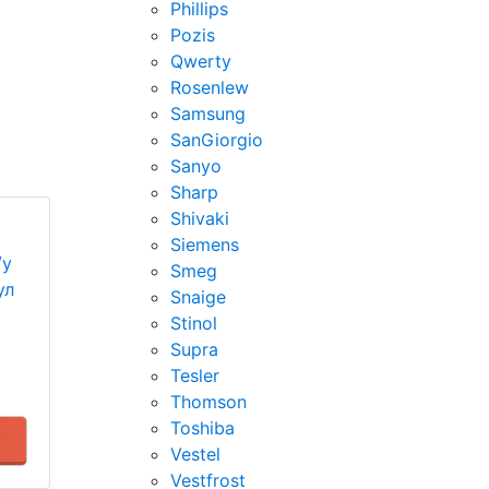
Phillips
Pozis
Qwerty
Rosenlew
Samsung
SanGiorgio
Sanyo
Sharp
Shivaki
Siemens
/у
Smeg
ул
Snaige
Stinol
Supra
Tesler
Thomson
Toshiba
Vestel
Vestfrost