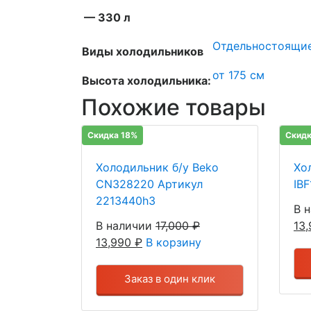
— 330 л
Отдельностоящи
Виды холодильников
от 175 см
Высота холодильника:
Похожие товары
Скидка 18%
Скидк
Холодильник б/у Beko
Хол
CN328220 Артикул
IB
2213440h3
В 
В наличии
17,000
₽
13
13,990
₽
В корзину
Заказ в один клик