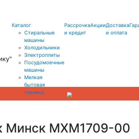
info@kupi-tehniku.ru
Каталог
Рассрочка
Акции
Доставка
Гар
Стиральные
и кредит
и оплата
машины
Холодильники
Электроплиты
Посудомоечные
машины
Мелкая
бытовая
техника
к Минск МХМ1709-00