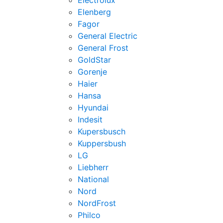
Electrolux
Elenberg
Fagor
General Electric
General Frost
GoldStar
Gorenje
Haier
Hansa
Hyundai
Indesit
Kupersbusch
Kuppersbush
LG
Liebherr
National
Nord
NordFrost
Philco