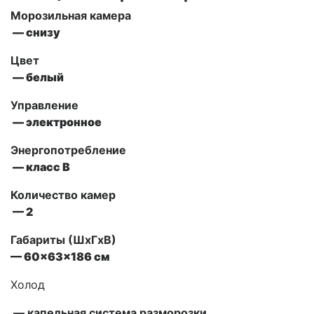
Морозильная камера
— снизу
Цвет
— белый
Управление
—
электронное
Энергопотребление
— класс В
Количество камер
— 2
Габариты (ШxГxВ)
— 60x63x186 см
Холод
— капельная система разморозки