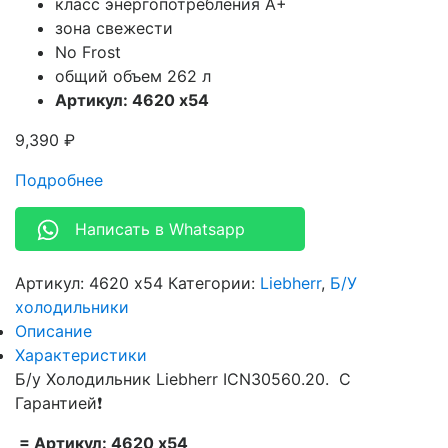
класс энергопотребления A+
зона свежести
No Frost
общий объем 262 л
Артикул: 4620 х54
9,390
₽
Подробнее
Написать в Whatsapp
Артикул:
4620 х54
Категории:
Liebherr
,
Б/У
холодильники
Описание
Характеристики
Б/у Холодильник Liebherr ICN30560.20. С
Гарантией❗
= Артикул: 4620 х54