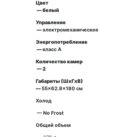
Цвет
— белый
Управление
—
электромеханическое
Энергопотребление
—
класс А
Количество камер
— 2
Габариты (ШxГxВ)
—
55×62.8×180 см
Холод
— No Frost
Общий объем