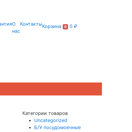
+7 (495) 150-54-90
антия
О
Контакты
Корзина
0 ₽
0
нас
Категории товаров
Uncategorized
Б/У посудомоечные