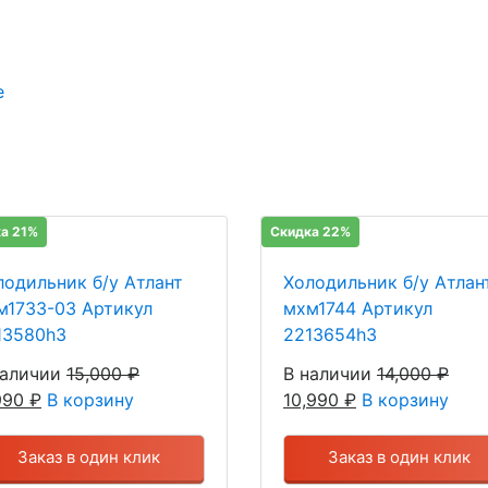
е
а 21%
Скидка 22%
лодильник б/у Атлант
Холодильник б/у Атлан
м1733-03 Артикул
мхм1744 Артикул
13580h3
2213654h3
наличии
15,000
₽
В наличии
14,000
₽
,990
₽
В корзину
10,990
₽
В корзину
Заказ в один клик
Заказ в один клик