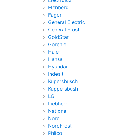
Electrolux
Elenberg
Fagor
General Electric
General Frost
GoldStar
Gorenje
Haier
Hansa
Hyundai
Indesit
Kupersbusch
Kuppersbush
LG
Liebherr
National
Nord
NordFrost
Philco