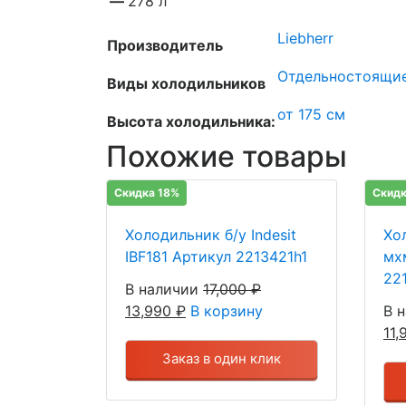
—
278 л
Liebherr
Производитель
Отдельностоящи
Виды холодильников
от 175 см
Высота холодильника:
Похожие товары
Скидка 18%
Скидк
Холодильник б/у Indesit
Хо
IBF181 Артикул 2213421h1
мх
22
В наличии
17,000
₽
13,990
₽
В корзину
В 
11
Заказ в один клик