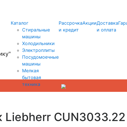
info@kupi-tehniku.ru
Каталог
Рассрочка
Акции
Доставка
Гар
Стиральные
и кредит
и оплата
машины
Холодильники
Электроплиты
Посудомоечные
машины
Мелкая
бытовая
техника
к Liebherr CUN3033.22