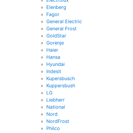
Electrolux
Elenberg
Fagor
General Electric
General Frost
GoldStar
Gorenje
Haier
Hansa
Hyundai
Indesit
Kupersbusch
Kuppersbush
LG
Liebherr
National
Nord
NordFrost
Philco