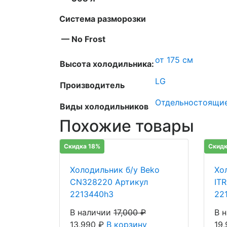
Система разморозки
— No Frost
от 175 см
Высота холодильника:
LG
Производитель
Отдельностоящи
Виды холодильников
Похожие товары
Скидка 18%
Скидк
Холодильник б/у Beko
Хол
CN328220 Артикул
IT
2213440h3
22
В наличии
17,000
₽
В 
13,990
₽
В корзину
19