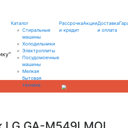
info@kupi-tehniku.ru
Каталог
Рассрочка
Акции
Доставка
Гар
Стиральные
и кредит
и оплата
машины
Холодильники
Электроплиты
Посудомоечные
машины
Мелкая
бытовая
техника
ик LG GA-M549LMOL