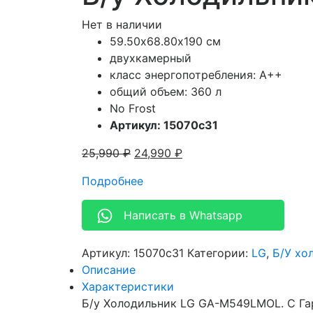
Нет в наличии
59.50х68.80х190 см
двухкамерный
класс энергопотребления: A++
общий объем: 360 л
No Frost
Артикул: 15070c31
25,990
₽
24,990
₽
Подробнее
Написать в Whatsapp
Артикул:
15070c31
Категории:
LG
,
Б/У хо
Описание
Характеристики
Б/у Холодильник LG GA-M549LMOL. С Га