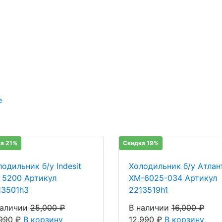
е
а 21%
Скидка 19%
одильник б/у Indesit
Холодильник б/у Атлан
R 5200 Артикул
ХМ-6025-034 Артикул
13501h3
2213519h1
наличии
25,000
₽
В наличии
16,000
₽
,990
₽
В корзину
12,990
₽
В корзину