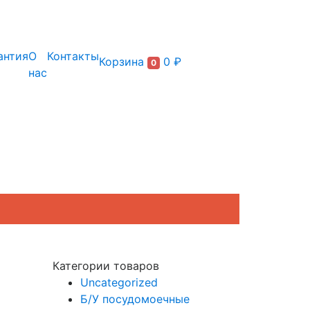
+7 (495) 150-54-90
антия
О
Контакты
Корзина
0 ₽
0
нас
Категории товаров
Uncategorized
Б/У посудомоечные