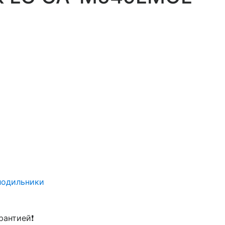
лодильники
рантией❗