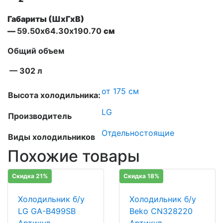
Габариты (ШxГxВ)
—
59.50х64.30х190.70
см
Общий объем
— 302 л
от 175 см
Высота холодильника:
LG
Производитель
Отдельностоящие
Виды холодильников
Похожие товары
Скидка 21%
Скидка 18%
Холодильник б/у
Холодильник б/у
LG GA-B499SB
Beko CN328220
Артикул
Артикул