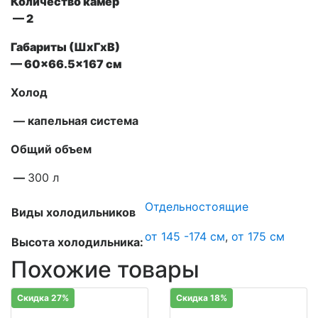
Количество камер
— 2
Габариты (ШxГxВ)
— 60×66.5×167 см
Холод
— капельная система
Общий объем
—
300 л
Отдельностоящие
Виды холодильников
от 145 -174 см
,
от 175 см
Высота холодильника:
Похожие товары
Скидка 27%
Скидка 18%