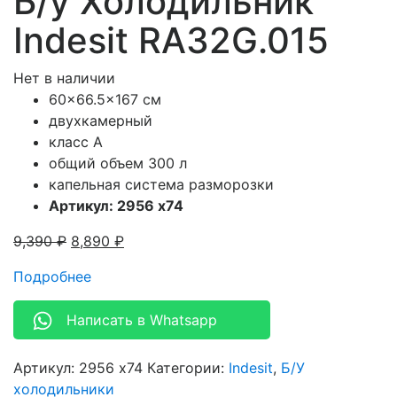
Б/у Холодильник
Indesit RA32G.015
Нет в наличии
60×66.5×167 см
двухкамерный
класс А
общий объем 300 л
капельная система разморозки
Артикул: 2956 x74
9,390
₽
8,890
₽
Подробнее
Написать в Whatsapp
Артикул:
2956 x74
Категории:
Indesit
,
Б/У
холодильники