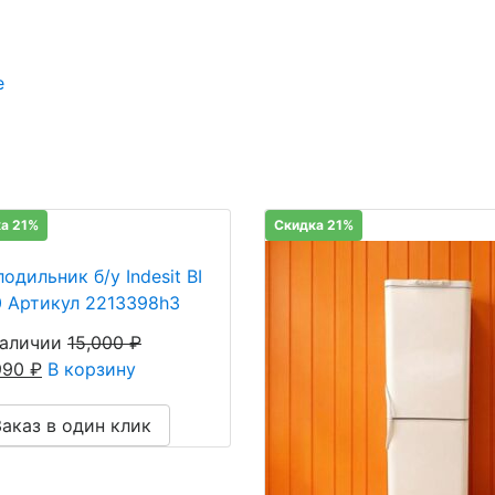
е
а 21%
Скидка 21%
одильник б/у Indesit BI
0 Артикул 2213398h3
наличии
15,000
₽
,990
₽
В корзину
Заказ в один клик