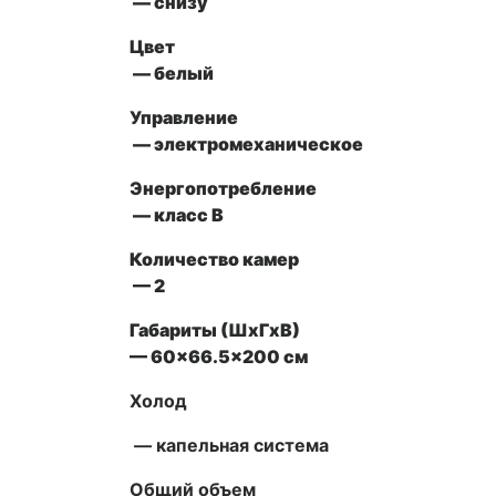
— снизу
Цвет
— белый
Управление
— электромеханическое
Энергопотребление
— класс В
Количество камер
— 2
Габариты (ШxГxВ)
— 60×66.5×200 см
Холод
— капельная система
Общий объем