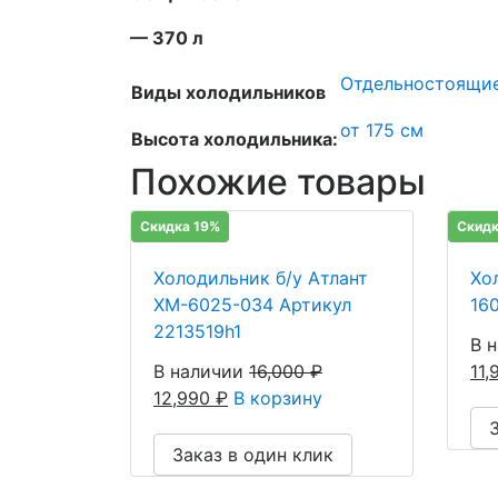
— 370 л
Отдельностоящи
Виды холодильников
от 175 см
Высота холодильника:
Похожие товары
Скидка 19%
Скидк
Холодильник б/у Атлант
Хол
ХМ-6025-034 Артикул
16
2213519h1
В 
В наличии
16,000
₽
11
12,990
₽
В корзину
Заказ в один клик