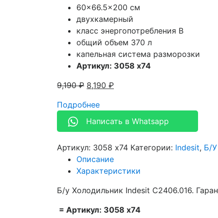
60×66.5×200 см
двухкамерный
класс энергопотребления B
общий объем 370 л
капельная система разморозки
Артикул: 3058 x74
9,190
₽
8,190
₽
Подробнее
Написать в Whatsapp
Артикул:
3058 x74
Категории:
Indesit
,
Б/У
Описание
Характеристики
Б/у Холодильник Indesit C2406.016. Гара
= Артикул: 3058 x74