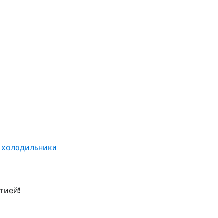
 холодильники
нтией❗