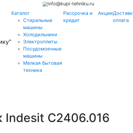
info@kupi-tehniku.ru
Каталог
Рассрочка и
Акции
Доставк
Стиральные
кредит
оплата
машины
Холодильники
Электроплиты
Посудомоечные
машины
Мелкая бытовая
техника
 Indesit C2406.016