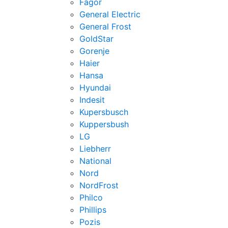
Fagor
General Electric
General Frost
GoldStar
Gorenje
Haier
Hansa
Hyundai
Indesit
Kupersbusch
Kuppersbush
LG
Liebherr
National
Nord
NordFrost
Philco
Phillips
Pozis