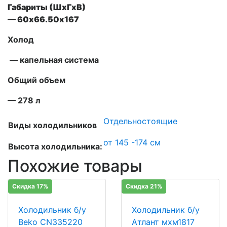
Габариты (ШxГxВ)
— 60х66.50х167
Холод
— капельная система
Общий объем
— 278 л
Отдельностоящие
Виды холодильников
от 145 -174 см
Высота холодильника:
Похожие товары
Скидка 17%
Скидка 21%
Холодильник б/у
Холодильник б/у
Beko CN335220
Атлант мхм1817