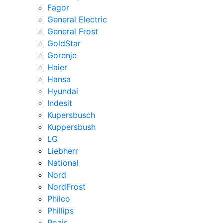
Fagor
General Electric
General Frost
GoldStar
Gorenje
Haier
Hansa
Hyundai
Indesit
Kupersbusch
Kuppersbush
LG
Liebherr
National
Nord
NordFrost
Philco
Phillips
Pozis