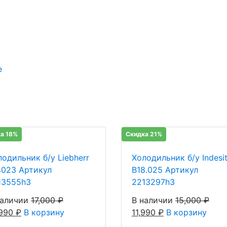
е
а 18%
Скидка 21%
лодильник б/у Liebherr
Холодильник б/у Indesi
4023 Артикул
B18.025 Артикул
13555h3
2213297h3
наличии
17,000
₽
В наличии
15,000
₽
,990
₽
В корзину
11,990
₽
В корзину