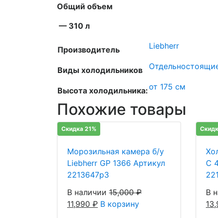
Общий объем
— 310 л
Liebherr
Производитель
Отдельностоящи
Виды холодильников
от 175 см
Высота холодильника:
Похожие товары
Скидка 21%
Скидк
Морозильная камера б/у
Хо
Liebherr GP 1366 Артикул
C 
2213647р3
22
В наличии
15,000
₽
В 
11,990
₽
В корзину
13