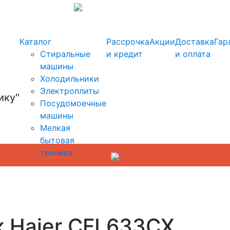
info@kupi-tehniku.ru
Каталог
Рассрочка
Акции
Доставка
Гар
Стиральные
и кредит
и оплата
машины
Холодильники
Электроплиты
Посудомоечные
машины
Мелкая
бытовая
техника
к Haier CFL633CX