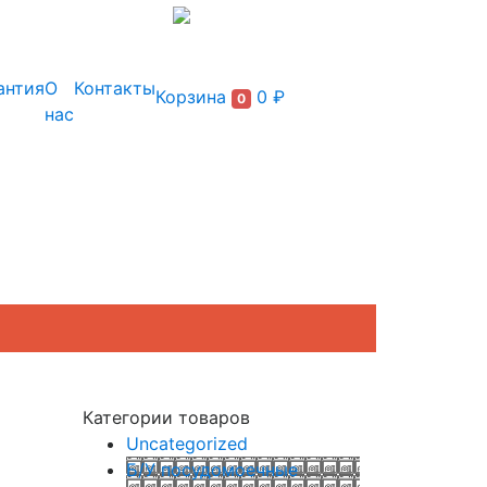
+7 (495) 150-54-90
антия
О
Контакты
Корзина
0 ₽
0
нас
Категории товаров
Uncategorized
Б/У посудомоечные