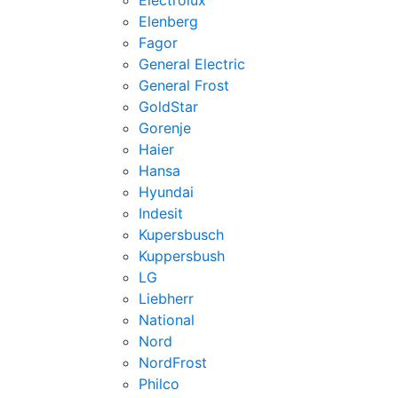
Electrolux
Elenberg
Fagor
General Electric
General Frost
GoldStar
Gorenje
Haier
Hansa
Hyundai
Indesit
Kupersbusch
Kuppersbush
LG
Liebherr
National
Nord
NordFrost
Philco