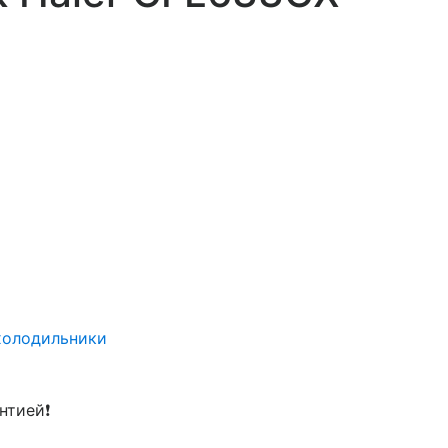
холодильники
нтией❗