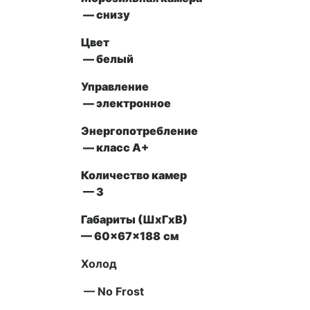
— снизу
Цвет
— белый
Управление
—
электронное
Энергопотребление
— класс A+
Количество камер
— 3
Габариты (ШxГxВ)
— 60x67x188
см
Холод
— No Frost