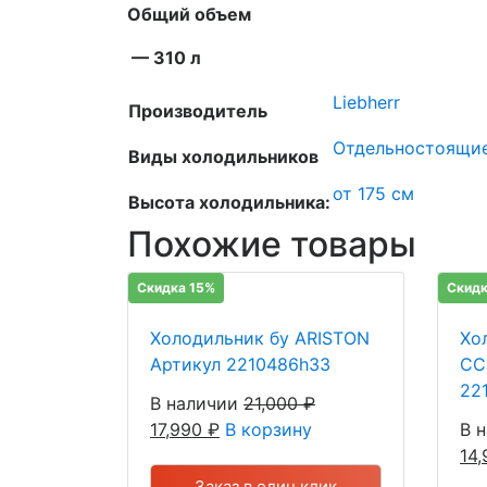
Общий объем
— 310 л
Liebherr
Производитель
Отдельностоящи
Виды холодильников
от 175 см
Высота холодильника:
Похожие товары
Скидка 15%
Скидк
Холодильник бу ARISTON
Хо
Артикул 2210486h33
CC
22
В наличии
21,000
₽
17,990
₽
В корзину
В 
14
Заказ в один клик