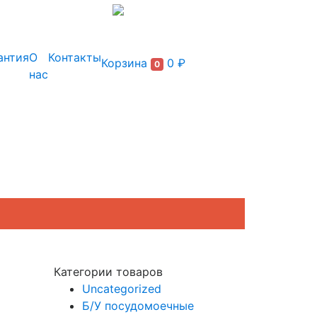
+7 (495) 150-54-90
антия
О
Контакты
Корзина
0 ₽
0
нас
Категории товаров
Uncategorized
Б/У посудомоечные