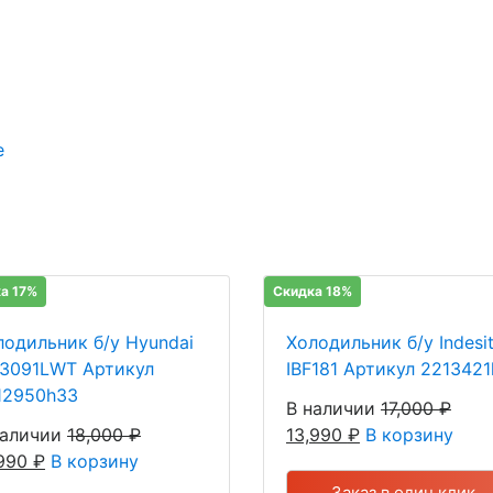
е
а 17%
Скидка 18%
лодильник б/у Hyundai
Холодильник б/у Indesi
3091LWT Артикул
IBF181 Артикул 2213421
12950h33
В наличии
17,000
₽
наличии
18,000
₽
13,990
₽
В корзину
,990
₽
В корзину
Заказ в один клик