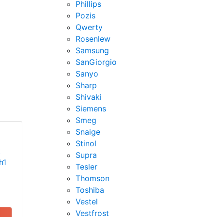
Phillips
Pozis
Qwerty
Rosenlew
Samsung
SanGiorgio
Sanyo
Sharp
Shivaki
Siemens
Smeg
Snaige
Stinol
t
Supra
h1
Tesler
Thomson
Toshiba
Vestel
Vestfrost