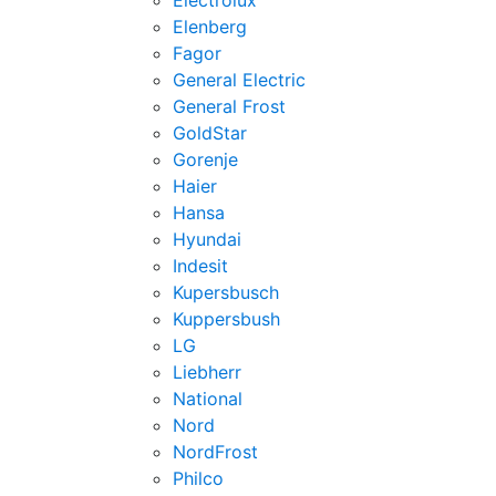
Electrolux
Elenberg
Fagor
General Electric
General Frost
GoldStar
Gorenje
Haier
Hansa
Hyundai
Indesit
Kupersbusch
Kuppersbush
LG
Liebherr
National
Nord
NordFrost
Philco