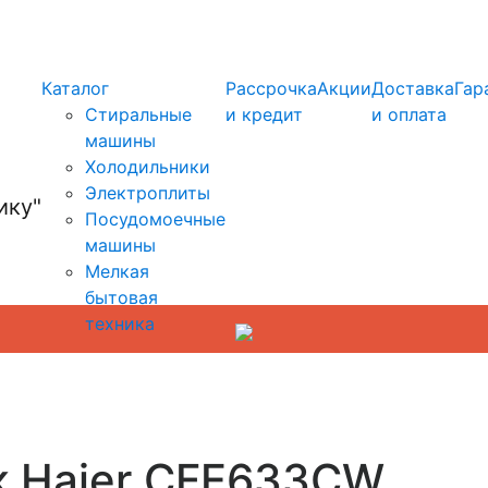
info@kupi-tehniku.ru
Каталог
Рассрочка
Акции
Доставка
Гар
Стиральные
и кредит
и оплата
машины
Холодильники
Электроплиты
Посудомоечные
машины
Мелкая
бытовая
техника
к Haier CFE633CW