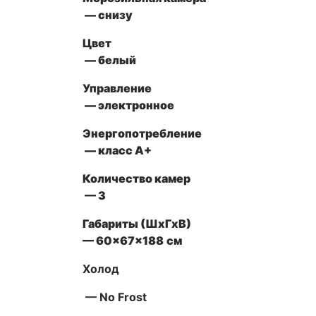
— снизу
Цвет
— белый
Управление
—
электронное
Энергопотребление
— класс A+
Количество камер
— 3
Габариты (ШxГxВ)
— 60x67x188
см
Холод
— No Frost