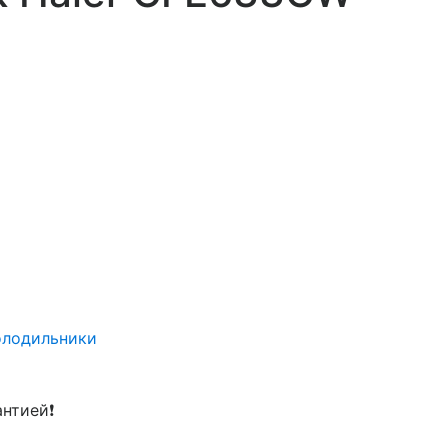
олодильники
антией❗