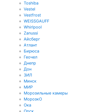
Toshiba
Vestel
Vestfrost
WEISSGAUFF
Whirlpool
Zanussi
Айсберг
Атлант
Бирюса
Геочел
Днепр
Дон
ЗИЛ
Минск
МИР
Морозильные камеры
МорозкО
Ока
Орск