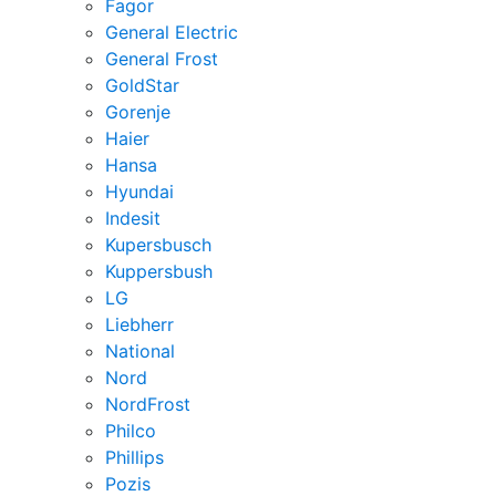
Fagor
General Electric
General Frost
GoldStar
Gorenje
Haier
Hansa
Hyundai
Indesit
Kupersbusch
Kuppersbush
LG
Liebherr
National
Nord
NordFrost
Philco
Phillips
Pozis