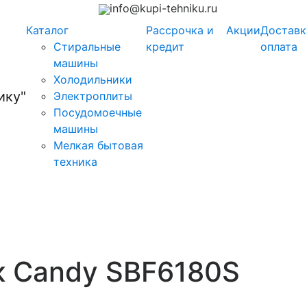
info@kupi-tehniku.ru
Каталог
Рассрочка и
Акции
Доставк
Стиральные
кредит
оплата
машины
Холодильники
Электроплиты
Посудомоечные
машины
Мелкая бытовая
техника
к Candy SBF6180S