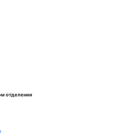
ом отделении
е