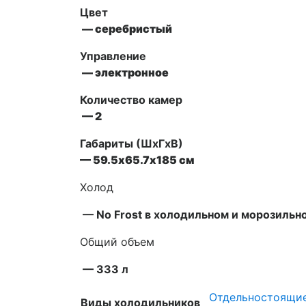
Цвет
— серебристый
Управление
—
электронное
Количество камер
— 2
Габариты (ШxГxВ)
— 59.5х65.7х185 см
Холод
— No Frost в холодильном и морозильн
Общий объем
— 333 л
Отдельностоящи
Виды холодильников