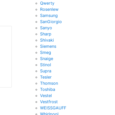
Qwerty
Rosenlew
Samsung
SanGiorgio
Sanyo
Sharp
Shivaki
t
Siemens
Smeg
Snaige
Stinol
Supra
Tesler
Thomson
Toshiba
Vestel
Vestfrost
WEISSGAUFF
Whirlpool