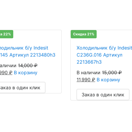
а 22%
Скидка 21%
одильник б/у Indesit
Холодильник б/у Indesi
 145 Артикул 2213480h3
C236G.016 Артикул
2213667h3
наличии
14,000
₽
,990
₽
В корзину
В наличии
15,000
₽
11,990
₽
В корзину
Заказ в один клик
Заказ в один клик