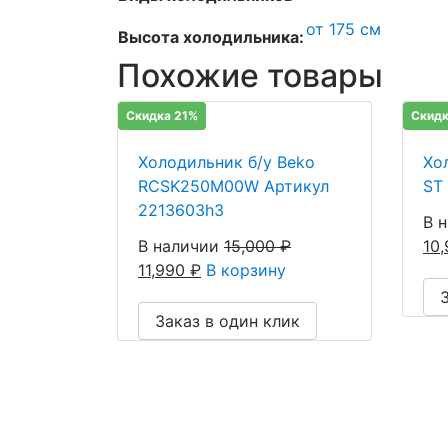
от 175 см
Высота холодильника:
Похожие товары
Скидка 21%
Скидк
Холодильник б/у Beko
Хол
RCSK250M00W Артикул
ST
2213603h3
В 
В наличии
15,000
₽
10
11,990
₽
В корзину
Заказ в один клик