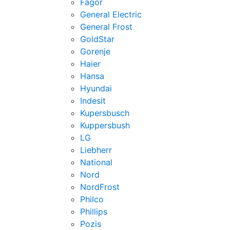
Fagor
General Electric
General Frost
GoldStar
Gorenje
Haier
Hansa
Hyundai
Indesit
Kupersbusch
Kuppersbush
LG
Liebherr
National
Nord
NordFrost
Philco
Phillips
Pozis