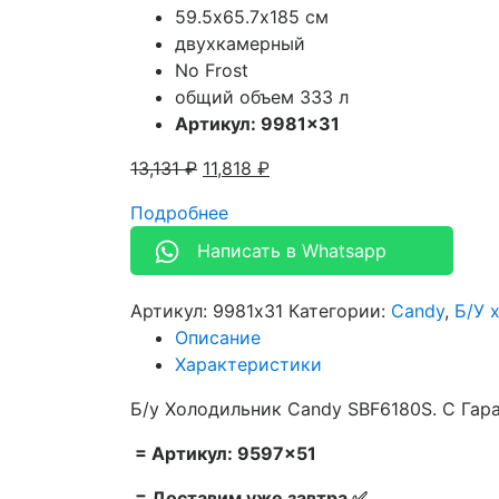
59.5х65.7х185 см
двухкамерный
No Frost
общий объем 333 л
Артикул: 9981×31
13,131
₽
11,818
₽
Подробнее
Написать в Whatsapp
Артикул:
9981x31
Категории:
Candy
,
Б/У 
Описание
Характеристики
Б/у Холодильник Candy SBF6180S. С Гар
= Артикул: 9597×51
= Доставим уже завтра ✅