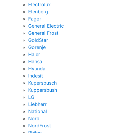
Electrolux
Elenberg
Fagor
General Electric
General Frost
GoldStar
Gorenje
Haier
Hansa
Hyundai
Indesit
Kupersbusch
Kuppersbush
LG
Liebherr
National
Nord
NordFrost
Philco