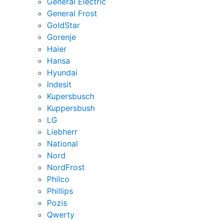
General Electric
General Frost
GoldStar
Gorenje
Haier
Hansa
Hyundai
Indesit
Kupersbusch
Kuppersbush
LG
Liebherr
National
Nord
NordFrost
Philco
Phillips
Pozis
Qwerty