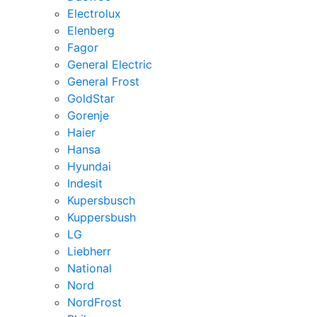
Electrolux
Elenberg
Fagor
General Electric
General Frost
GoldStar
Gorenje
Haier
Hansa
Hyundai
Indesit
Kupersbusch
Kuppersbush
LG
Liebherr
National
Nord
NordFrost