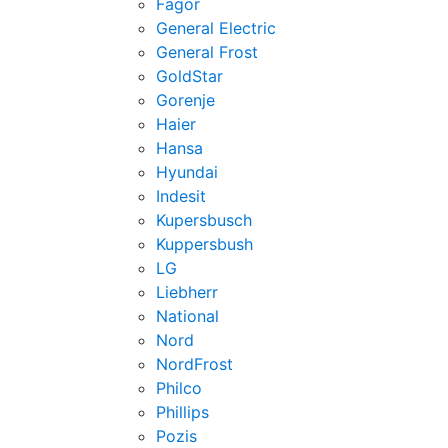
Fagor
General Electric
General Frost
GoldStar
Gorenje
Haier
Hansa
Hyundai
Indesit
Kupersbusch
Kuppersbush
LG
Liebherr
National
Nord
NordFrost
Philco
Phillips
Pozis