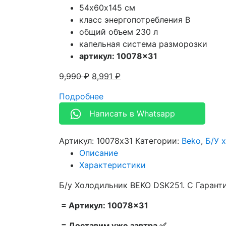
54х60х145 см
класс энергопотребления В
общий объем 230 л
капельная система разморозки
артикул: 10078×31
9,990
₽
8,991
₽
Подробнее
Написать в Whatsapp
Артикул:
10078x31
Категории:
Beko
,
Б/У 
Описание
Характеристики
Б/у Холодильник BEKO DSK251. С Гарант
= Артикул: 10078×31
= Доставим уже завтра ✅