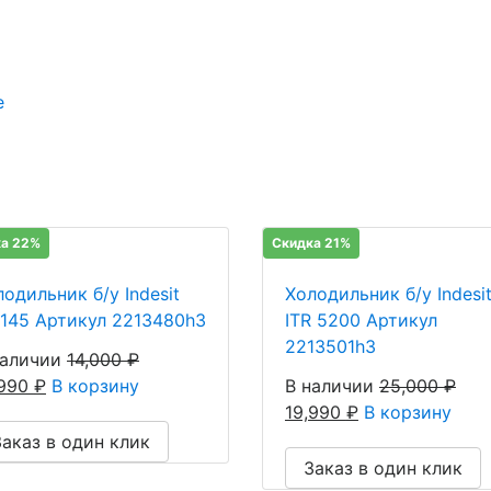
е
а 22%
Скидка 21%
одильник б/у Indesit
Холодильник б/у Indesi
 145 Артикул 2213480h3
ITR 5200 Артикул
2213501h3
наличии
14,000
₽
,990
₽
В корзину
В наличии
25,000
₽
19,990
₽
В корзину
Заказ в один клик
Заказ в один клик