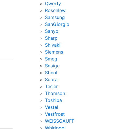
Qwerty
Rosenlew
Samsung
SanGiorgio
Sanyo
Sharp
Shivaki
Siemens
Smeg
Snaige
Stinol
t
Supra
Tesler
Thomson
Toshiba
Vestel
Vestfrost
WEISSGAUFF
Whirlpool