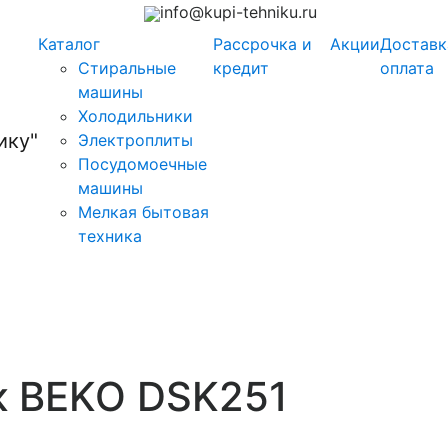
info@kupi-tehniku.ru
Каталог
Рассрочка и
Акции
Доставк
Стиральные
кредит
оплата
машины
Холодильники
Электроплиты
Посудомоечные
машины
Мелкая бытовая
техника
к BEKO DSK251