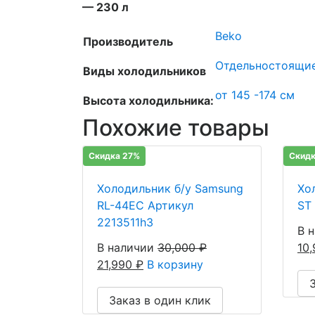
— 230 л
Beko
Производитель
Отдельностоящи
Виды холодильников
от 145 -174 см
Высота холодильника:
Похожие товары
Скидка 27%
Скидк
Холодильник б/у Samsung
Хол
RL-44EC Артикул
ST
2213511h3
В 
В наличии
30,000
₽
10
21,990
₽
В корзину
Заказ в один клик