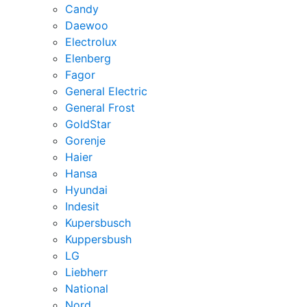
Candy
Daewoo
Electrolux
Elenberg
Fagor
General Electric
General Frost
GoldStar
Gorenje
Haier
Hansa
Hyundai
Indesit
Kupersbusch
Kuppersbush
LG
Liebherr
National
Nord