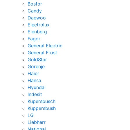
Bosfor
Candy
Daewoo
Electrolux
Elenberg
Fagor
General Electric
General Frost
GoldStar
Gorenje
Haier
Hansa
Hyundai
Indesit
Kupersbusch
Kuppersbush
LG
Liebherr
National