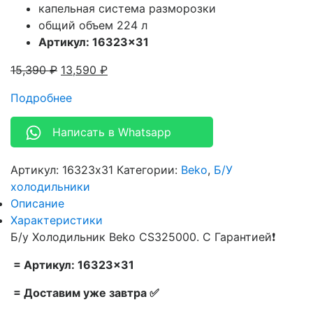
капельная система разморозки
общий объем 224 л
Артикул: 16323×31
15,390
₽
13,590
₽
Подробнее
Написать в Whatsapp
Артикул:
16323x31
Категории:
Beko
,
Б/У
холодильники
Описание
Характеристики
Б/у Холодильник Beko CS325000. С Гарантией❗
= Артикул: 16323×31
= Доставим уже завтра ✅