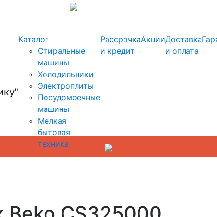
info@kupi-tehniku.ru
Каталог
Рассрочка
Акции
Доставка
Гар
Стиральные
и кредит
и оплата
машины
Холодильники
Электроплиты
Посудомоечные
машины
Мелкая
бытовая
техника
к Beko CS325000