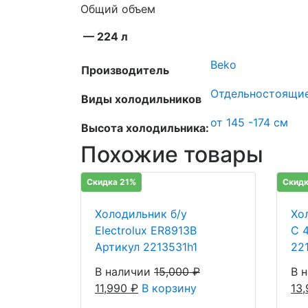
Общий объем
— 224 л
Beko
Производитель
Отдельностоящи
Виды холодильников
от 145 -174 см
Высота холодильника:
Похожие товары
Скидка 21%
Скидк
Холодильник б/у
Хо
Electrolux ER8913B
C 
Артикул 2213531h1
22
В наличии
15,000
₽
В 
11,990
₽
В корзину
13