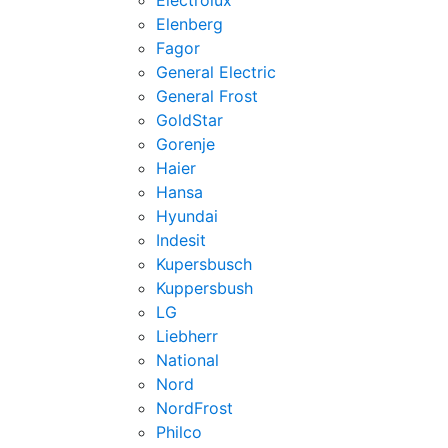
Electrolux
Elenberg
Fagor
General Electric
General Frost
GoldStar
Gorenje
Haier
Hansa
Hyundai
Indesit
Kupersbusch
Kuppersbush
LG
Liebherr
National
Nord
NordFrost
Philco