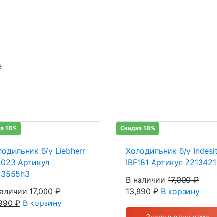
е
а 18%
Скидка 18%
лодильник б/у Liebherr
Холодильник б/у Indesi
4023 Артикул
IBF181 Артикул 2213421
13555h3
В наличии
17,000
₽
наличии
17,000
₽
13,990
₽
В корзину
,990
₽
В корзину
Заказ в один клик