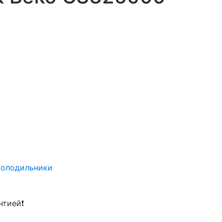
холодильники
нтией❗