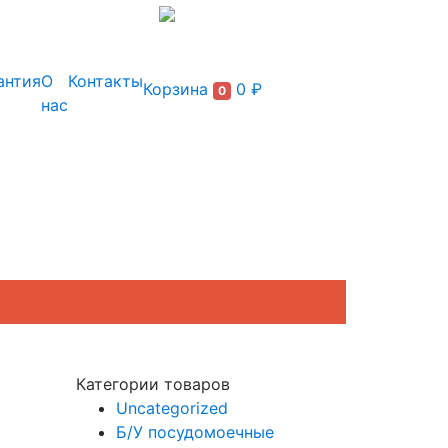
+7 (495) 150-54-90
антия
О
Контакты
Корзина
0 ₽
0
нас
Категории товаров
Uncategorized
Б/У посудомоечные