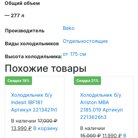
Общий объем
— 277 л
Beko
Производитель
Отдельностоящие
Виды холодильников
от 175 см
Высота холодильника:
Похожие товары
Скидка 18%
Скидка 21%
Холодильник б/у
Холодильник б/у
Indesit IBF181
Ariston MBA
Артикул 2213421h1
2185.019 Артикул
2213626h3
В наличии
17,000
₽
13,990
₽
В корзину
В наличии
15,000
₽
11,990
₽
В