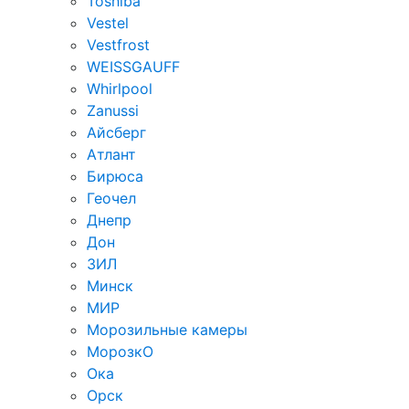
Toshiba
Vestel
Vestfrost
WEISSGAUFF
Whirlpool
Zanussi
Айсберг
Атлант
Бирюса
Геочел
Днепр
Дон
ЗИЛ
Минск
МИР
Морозильные камеры
МорозкО
Ока
Орск