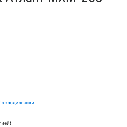
У холодильники
тией❗