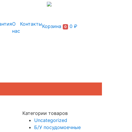
+7 (495) 150-54-90
антия
О
Контакты
Корзина
0 ₽
0
нас
Категории товаров
Uncategorized
Б/У посудомоечные