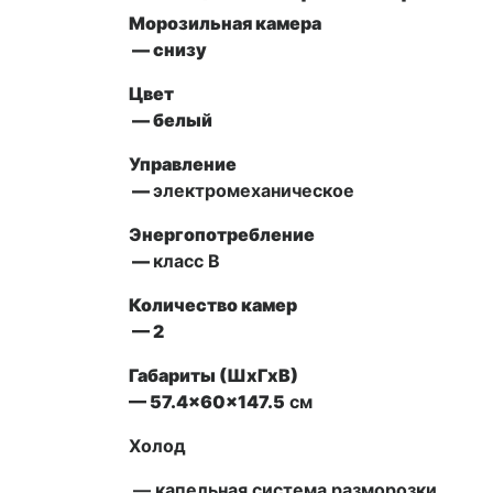
Морозильная камера
— снизу
Цвет
— белый
Управление
—
электромеханическое
Энергопотребление
—
класс В
Количество камер
— 2
Габариты (ШxГxВ)
— 57.4x60x147.5
см
Холод
— капельная система разморозки