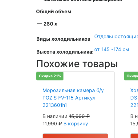
Общий объем
— 260 л
Отдельностоящи
Виды холодильников
от 145 -174 см
Высота холодильника:
Похожие товары
Скидка 21%
Скидк
Морозильная камера б/у
Хол
POZIS FV-115 Артикул
DS
2213601h1
22
В наличии
15,000
₽
В 
11,990
₽
В корзину
15