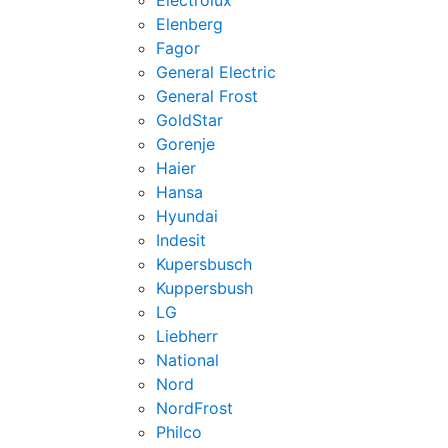
Electrolux
Elenberg
Fagor
General Electric
General Frost
GoldStar
Gorenje
Haier
Hansa
Hyundai
Indesit
Kupersbusch
Kuppersbush
LG
Liebherr
National
Nord
NordFrost
Philco