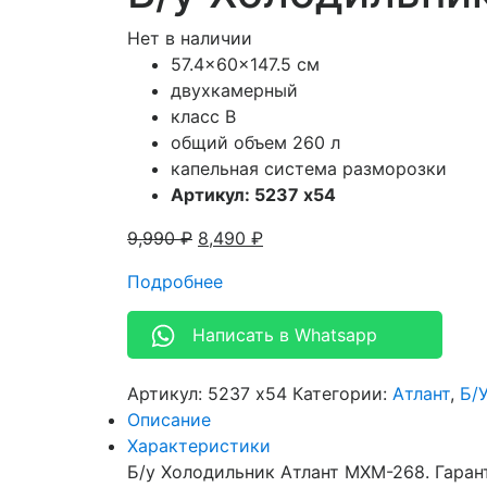
Нет в наличии
57.4x60x147.5 см
двухкамерный
класс B
общий объем 260 л
капельная система разморозки
Артикул: 5237 x54
9,990
₽
8,490
₽
Подробнее
Написать в Whatsapp
Артикул:
5237 x54
Категории:
Атлант
,
Б/
Описание
Характеристики
Б/у Холодильник Атлант MXM-268. Гаран