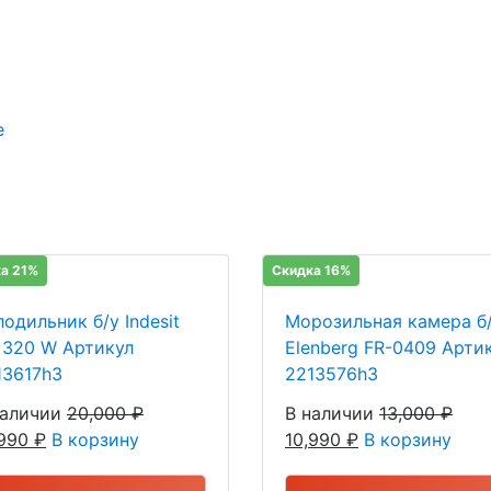
е
а 21%
Скидка 16%
одильник б/у Indesit
Морозильная камера б
 320 W Артикул
Elenberg FR-0409 Арти
13617h3
2213576h3
наличии
20,000
₽
В наличии
13,000
₽
,990
₽
В корзину
10,990
₽
В корзину