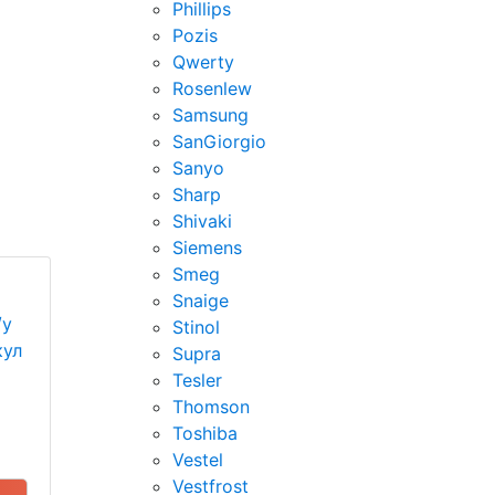
Phillips
Pozis
Qwerty
Rosenlew
Samsung
SanGiorgio
Sanyo
Sharp
Shivaki
Siemens
Smeg
Snaige
/у
Stinol
кул
Supra
Tesler
Thomson
Toshiba
Vestel
Vestfrost