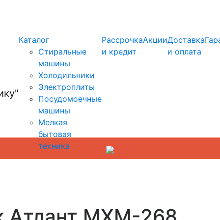
info@kupi-tehniku.ru
Каталог
Рассрочка
Акции
Доставка
Гар
Стиральные
и кредит
и оплата
машины
Холодильники
Электроплиты
Посудомоечные
машины
Мелкая
бытовая
техника
к Атлант MXM-268