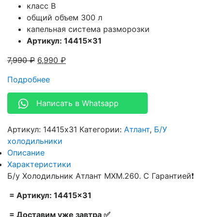
класс B
общий объем 300 л
капельная система разморозки
Артикул: 14415×31
7,990
₽
6,990
₽
Подробнее
Написать в Whatsapp
Артикул:
14415x31
Категории:
Атлант
,
Б/У
холодильники
Описание
Характеристики
Б/у Холодильник Атлант MXM.260. С Гарантией❗
= Артикул: 14415×31
= Доставим уже завтра ✅