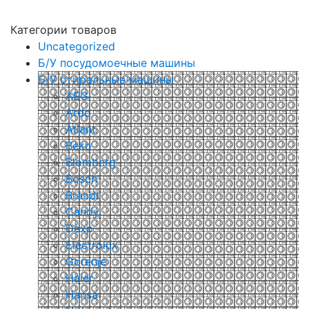
Категории товаров
Uncategorized
Б/У посудомоечные машины
Б/У стиральные машины
AEG
Ardo
Atlant
Beko
Blomberg
Bosch
Brandt
Candy
Dexp
Electrolux
Gorenje
Haier
Hansa