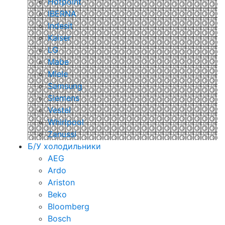
Hotpoint
IBERNA
Indesit
Kaiser
LG
Mabe
Miele
Samsung
Siemens
Vestel
Whirlpool
Zanussi
Б/У холодильники
AEG
Ardo
Ariston
Beko
Bloomberg
Bosch