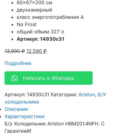
60x67x200 см
двухкамерный
класс энергопотребления A
No Frost
общий объем 327 л
Артикул: 14930c31
13,990
₽
12,590
₽
Подробнее
Написать в Whatsapp
Артикул:
14930c31
Категории:
Ariston
,
Б/У
холодильники
Описание
Характеристики
Б/у Холодильник Ariston HBM201.4NFH. С
Гарантией❗