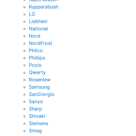
Kuppersbush
LG
Liebherr
National
Nord
NordFrost
Philco
Phillips
Pozis
Qwerty
Rosenlew
Samsung
SanGiorgio
Sanyo
Sharp
Shivaki
Siemens
Smeg