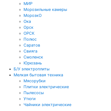
МИР
Морозильные камеры
МорозкО
Ока
Орск
ОРСК
Полюс
Саратов
Свияга
Смоленск
Юрюзань
Б/У электроплиты
Мелкая бытовая техника
Мясорубки
Плитки электрические
Пылесосы
Утюги
Чайники электрические