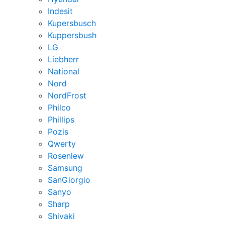
Indesit
Kupersbusch
Kuppersbush
LG
Liebherr
National
Nord
NordFrost
Philco
Phillips
Pozis
Qwerty
Rosenlew
Samsung
SanGiorgio
Sanyo
Sharp
Shivaki