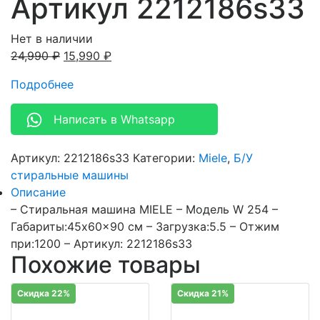
Артикул 2212186s33
Нет в наличии
24,990
₽
15,990
₽
Подробнее
Написать в Whatsapp
Артикул:
2212186s33
Категории:
Miele
,
Б/У
стиральные машины
Описание
– Стиральная машина MIELE – Модель W 254 –
Габариты:45x60x90 см – Загрузка:5.5 – Отжим
при:1200 – Артикул: 2212186s33
Похожие товары
Скидка 22%
Скидка 21%