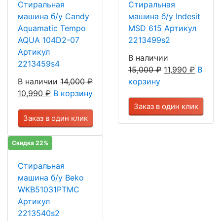
Стиральная
Стиральная
машина б/у Candy
машина б/у Indesit
Aquamatic Tempo
MSD 615 Артикул
AQUA 104D2-07
2213499s2
Артикул
В наличии
2213459s4
15,000
₽
11,990
₽
В
В наличии
14,000
₽
корзину
10,990
₽
В корзину
Заказ в один клик
Заказ в один клик
Скидка 22%
Стиральная
машина б/у Beko
WKB51031PTMC
Артикул
2213540s2