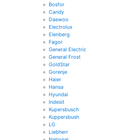
Bosfor
Candy
Daewoo
Electrolux
Elenberg
Fagor
General Electric
General Frost
GoldStar
Gorenje
Haier
Hansa
Hyundai
Indesit
Kupersbusch
Kuppersbush
LG
Liebherr
National