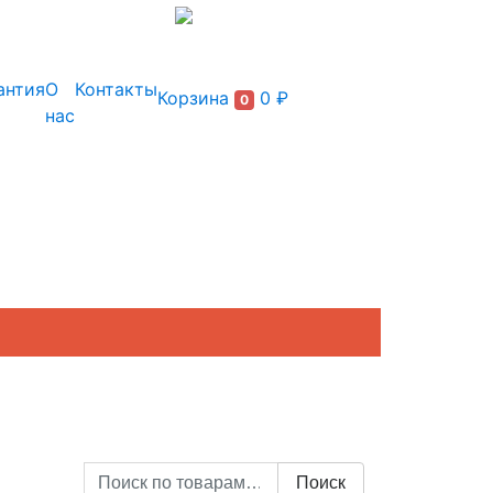
+7 (495) 150-54-90
антия
О
Контакты
Корзина
0 ₽
0
нас
Искать:
Поиск