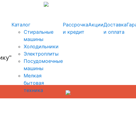
info@kupi-tehniku.ru
Каталог
Рассрочка
Акции
Доставка
Гар
Стиральные
и кредит
и оплата
машины
Холодильники
Электроплиты
Посудомоечные
машины
Мелкая
бытовая
техника